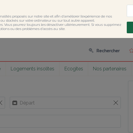
nalités proposés sur notre site et afin d’améliorer l’expérience de nos 
u stockés sur votre ordinateur ou sur tout autre appareil.

ies. Vous pourrez toujours les désactiver ultérieurement. Si vous supprimez 
ptions ou des problèmes d’accès au site.
Rechercher
e
Logements insolites
Ecogîtes
Nos partenaires