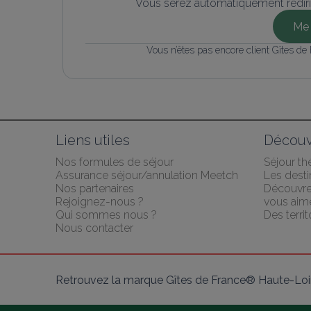
Vous serez automatiquement rediri
Me 
Vous n’êtes pas encore client Gîtes de
Liens utiles
Découv
Nos formules de séjour
Séjour t
Assurance séjour/annulation Meetch
Les desti
Nos partenaires
Découvre
Rejoignez-nous ?
vous aime
Qui sommes nous ?
Des territ
Nous contacter
Retrouvez la marque Gîtes de France® Haute-Loir