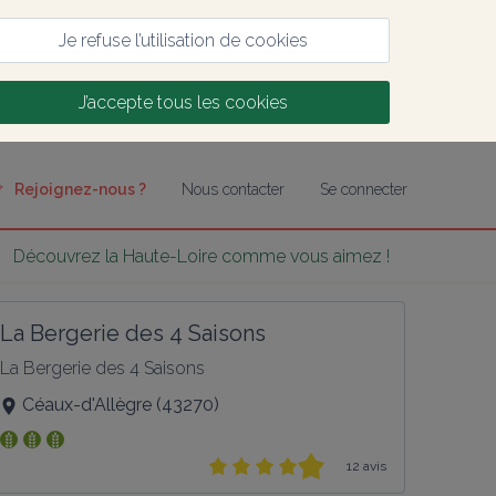
Je refuse l’utilisation de cookies
J’accepte tous les cookies
Rejoignez-nous ?
Nous contacter
Se connecter
Découvrez la Haute-Loire comme vous aimez !
La Bergerie des 4 Saisons
La Bergerie des 4 Saisons
Céaux-d'Allègre
(
43270
)
12 avis