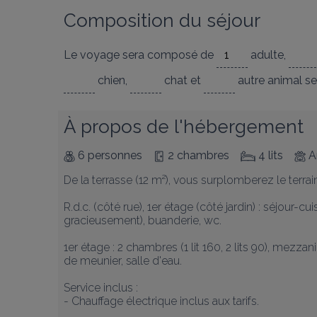
Composition du séjour
Le voyage sera composé de
adulte
,
chien
,
chat
et
autre animal
se
À propos de l'hébergement
6 personnes
2 chambres
4 lits
A
De la terrasse (12 m²), vous surplomberez le terra
R.d.c. (côté rue), 1er étage (côté jardin) : séjour-cu
gracieusement), buanderie, wc. 

1er étage : 2 chambres (1 lit 160, 2 lits 90), mezzan
de meunier, salle d'eau. 

Service inclus :

- Chauffage électrique inclus aux tarifs.
