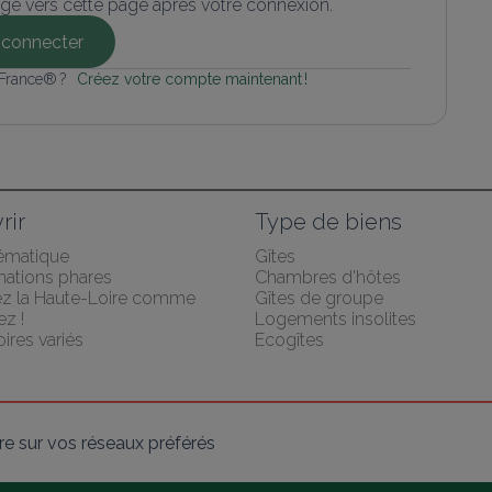
gé vers cette page après votre connexion.
connecter
 France® ? 
Créez votre compte maintenant !
rir
Type de biens
hématique
Gîtes
nations phares
Chambres d'hôtes
z la Haute-Loire comme 
Gîtes de groupe
z !
Logements insolites
oires variés
Ecogîtes
e sur vos réseaux préférés