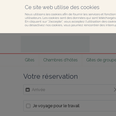
Ce site web utilise des cookies
Nous utilisons les cookies afin de fournir les services et fonction
utilisateurs. Les cookies sont des données qui sont téléchargés o
En cliquant sur ”J’accepte”, vous acceptez l’utilisation des cook
ou désactivez nos cookies, vous pourriez rencontrer des interru
Gîtes
Chambres d'hôtes
Gîtes de group
Votre réservation
Je voyage pour le travail