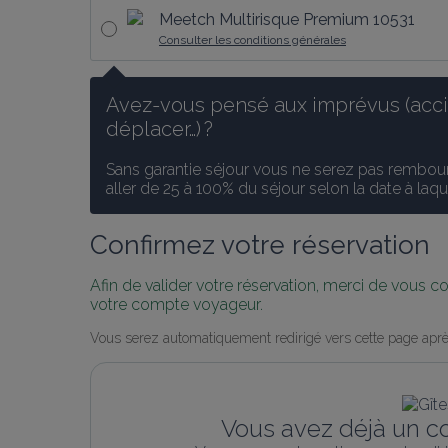
Meetch Multirisque Premium 10531
Consulter les conditions générales
Avez-vous pensé aux imprévus (accid
déplacer…) ?
Sans garantie séjour vous ne serez pas rembours
aller de 25 à 100% du séjour selon la date à laq
Confirmez votre réservation
Afin de valider votre réservation, merci de vous 
votre compte voyageur.
Vous serez automatiquement redirigé vers cette page aprè
Vous avez déjà un c