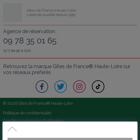
Gîtes de France Haute-Loire
Label de qualité depuis 1951
Agence de réservation :
09 78 35 01 65
7j/7 de 9h à 20h
Retrouvez la marque Gîtes de France® Haute-Loire sur 
vos réseaux préférés
© 2026 Gîtes de France® Haute-Loire
Politique de confidentialité
Conditions générales d'utilisation
Mentions légales
Maison des Cadets
Foire aux Questions